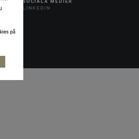
SOCIALA MEDIER
u
LINKEDIN
kies på
R