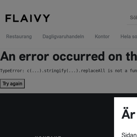
Sö
Restaurang
Dagligvaruhandeln
Kontor
Hela so
An error occurred on the
TypeError: c(...).stringify(...).replaceAll is not a fun
Try again
Är
Sidan