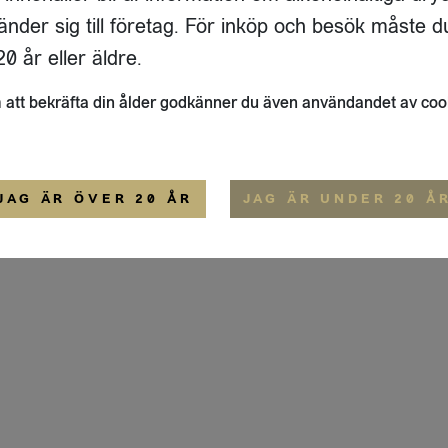
ADRESS
FLAIVY
änder sig till företag. För inköp och besök måste d
RGSGATAN 17 A
OM OSS
22
STOCKHOLM
HEMSIDA
0 år eller äldre.
IGE
att bekräfta din ålder godkänner du även användandet av coo
ALLMÄNNA VILLKOR
IP-CERTIFIERING
EKO-CERTIFIERING
JAG ÄR ÖVER 20 ÅR
JAG ÄR UNDER 20 Å