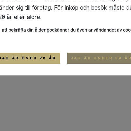
ADRESS
FLAIVY
änder sig till företag. För inköp och besök måste d
RGSGATAN 17 A
OM OSS
22
STOCKHOLM
HEMSIDA
0 år eller äldre.
IGE
att bekräfta din ålder godkänner du även användandet av coo
ALLMÄNNA VILLKOR
IP-CERTIFIERING
EKO-CERTIFIERING
JAG ÄR ÖVER 20 ÅR
JAG ÄR UNDER 20 Å