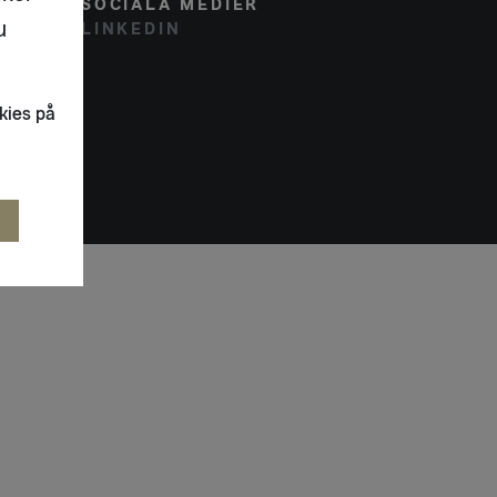
SOCIALA MEDIER
u
LINKEDIN
kies på
R