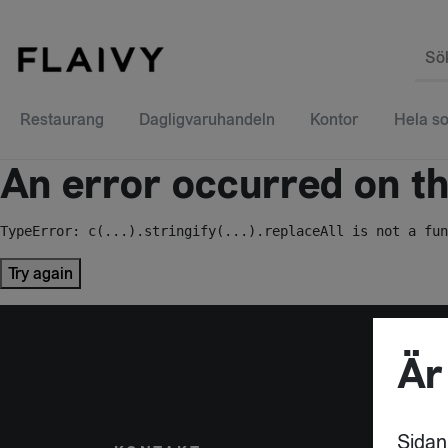
Sö
Restaurang
Dagligvaruhandeln
Kontor
Hela so
An error occurred on the
TypeError: c(...).stringify(...).replaceAll is not a fun
Try again
Är
Sidan