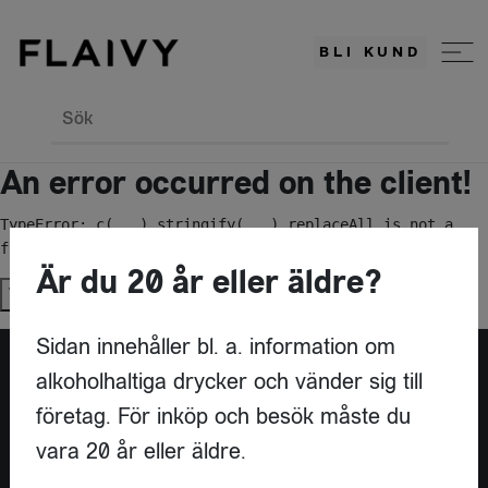
BLI KUND
Sök
An error occurred on the client!
TypeError: c(...).stringify(...).replaceAll is not a 
function
Är du 20 år eller äldre?
Try again
Sidan innehåller bl. a. information om
alkoholhaltiga drycker och vänder sig till
Är du leverantör?
företag. För inköp och besök måste du
vara 20 år eller äldre.