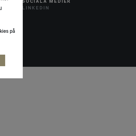
SOCIALA MEDIER
u
LINKEDIN
kies på
R