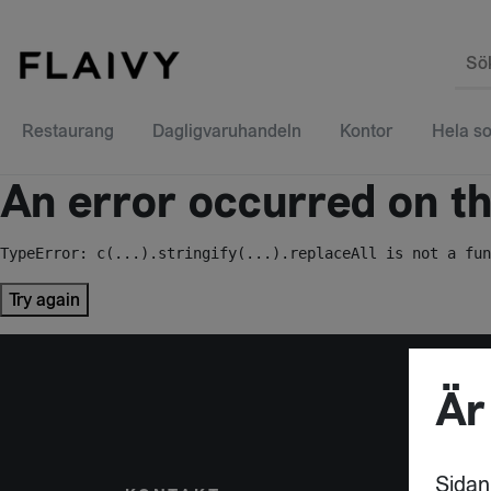
Sö
Restaurang
Dagligvaruhandeln
Kontor
Hela so
An error occurred on the
TypeError: c(...).stringify(...).replaceAll is not a fun
Try again
Är
Sidan