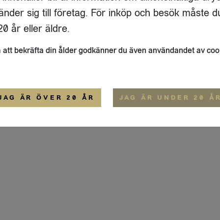
ADRESS
FLAIVY
änder sig till företag. För inköp och besök måste d
RGSGATAN 17 A
OM OSS
22
STOCKHOLM
HEMSIDA
0 år eller äldre.
IGE
att bekräfta din ålder godkänner du även användandet av coo
ALLMÄNNA VILLKOR
IP-CERTIFIERING
EKO-CERTIFIERING
JAG ÄR ÖVER 20 ÅR
JAG ÄR UNDER 20 Å