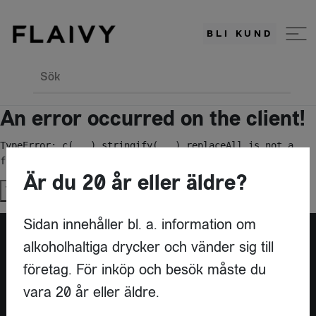
BLI KUND
Sök
An error occurred on the client!
TypeError: c(...).stringify(...).replaceAll is not a 
function
Är du 20 år eller äldre?
Try again
Sidan innehåller bl. a. information om
alkoholhaltiga drycker och vänder sig till
Är du leverantör?
företag. För inköp och besök måste du
vara 20 år eller äldre.