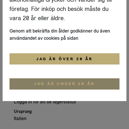
Produktdetaljer
företag. För inköp och besök måste du
Leverantör
vara 20 år eller äldre.
Fiordilatte
Artikelnummer
Genom att bekräfta din ålder godkänner du även
10273
användandet av cookies på sidan
Pris
Logga in för att se priset
JAG ÄR ÖVER 20 ÅR
Antal styck per förpackning
8
Förpackning
JAG ÄR UNDER 20 ÅR
Påse 400g
Lager och Leverans info
Logga in för att se lagerstatus
Ursprung
Italien