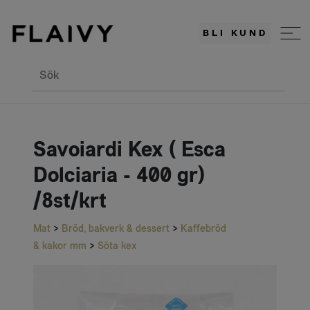
BLI KUND
Sök
Savoiardi Kex ( Esca
Dolciaria - 400 gr)
/8st/krt
Mat
>
Bröd, bakverk & dessert
>
Kaffebröd
& kakor mm
>
Söta kex