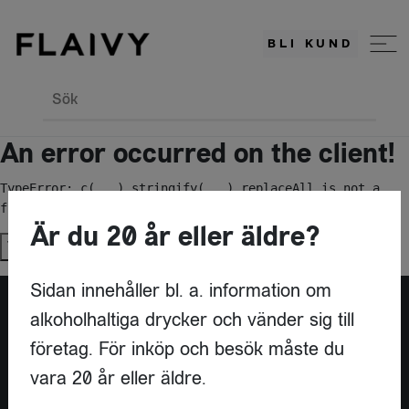
BLI KUND
Sök
An error occurred on the client!
TypeError: c(...).stringify(...).replaceAll is not a 
function
Är du 20 år eller äldre?
Try again
Sidan innehåller bl. a. information om
alkoholhaltiga drycker och vänder sig till
Är du leverantör?
företag. För inköp och besök måste du
vara 20 år eller äldre.