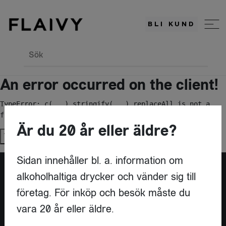
BLI KUND
Sök
An error occurred on the client!
TypeError: c(...).stringify(...).replaceAll is not a 
function
Är du 20 år eller äldre?
Try again
Sidan innehåller bl. a. information om
alkoholhaltiga drycker och vänder sig till
Är du leverantör?
företag. För inköp och besök måste du
vara 20 år eller äldre.