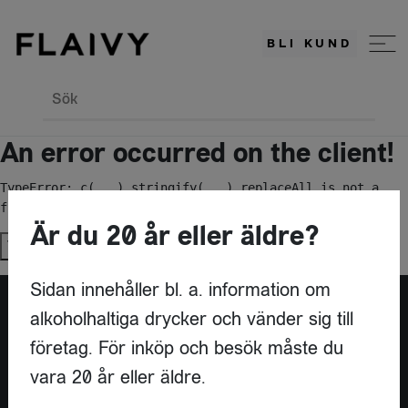
BLI KUND
Sök
An error occurred on the client!
TypeError: c(...).stringify(...).replaceAll is not a 
function
Är du 20 år eller äldre?
Try again
Sidan innehåller bl. a. information om
alkoholhaltiga drycker och vänder sig till
Är du leverantör?
företag. För inköp och besök måste du
vara 20 år eller äldre.