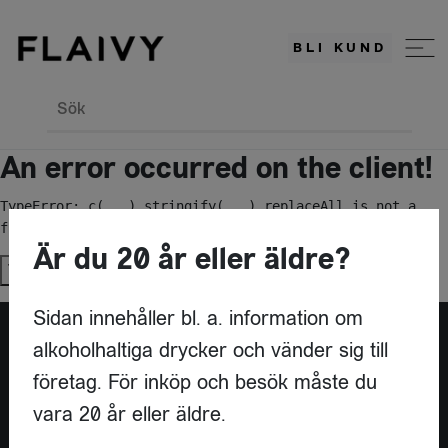
BLI KUND
Sök
An error occurred on the client!
TypeError: c(...).stringify(...).replaceAll is not a 
function
Är du 20 år eller äldre?
Try again
Sidan innehåller bl. a. information om
alkoholhaltiga drycker och vänder sig till
Är du leverantör?
företag. För inköp och besök måste du
vara 20 år eller äldre.