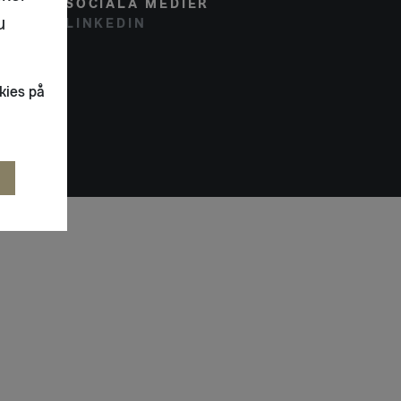
SOCIALA MEDIER
u
LINKEDIN
kies på
R