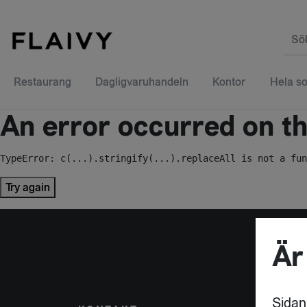
Sö
Restaurang
Dagligvaruhandeln
Kontor
Hela so
An error occurred on the
TypeError: c(...).stringify(...).replaceAll is not a fun
Try again
Är
Sidan