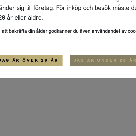
ADRESS
FLAIVY
änder sig till företag. För inköp och besök måste d
RGSGATAN 17 A
OM OSS
22
STOCKHOLM
HEMSIDA
0 år eller äldre.
IGE
att bekräfta din ålder godkänner du även användandet av coo
ALLMÄNNA VILLKOR
IP-CERTIFIERING
EKO-CERTIFIERING
JAG ÄR ÖVER 20 ÅR
JAG ÄR UNDER 20 Å