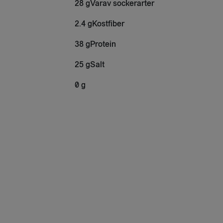
28 gVarav sockerarter
2.4 gKostfiber
38 gProtein
25 gSalt
0 g