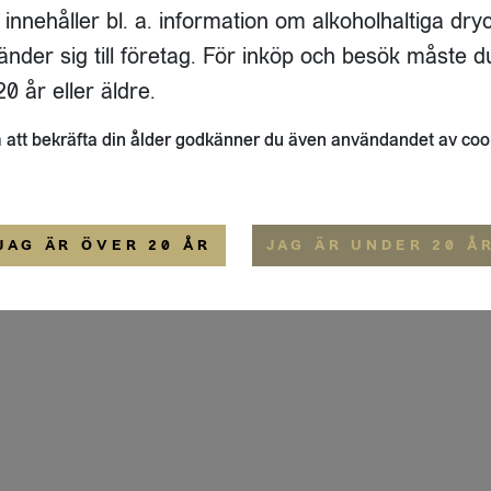
"espresso" en rågad sked, som därefter v
P518
Logga
 innehåller bl. a. information om alkoholhaltiga dry
allt eftersom du häller i mer och mer vatte
Förpackning
Alko
änder sig till företag. För inköp och besök måste d
Påse
0
%
Förvaring / Förbrukning
0 år eller äldre.
Oöppnad förpackning: Förvara torrt och sv
att bekräfta din ålder godkänner du även användandet av coo
Öppnad förpackning: Förvara torrt och sva
Återvinning / Sortering
grediens.
JAG ÄR ÖVER 20 ÅR
JAG ÄR UNDER 20 Å
Sorteras som plast.
Produktion
Japan (Kyoto, Uji)