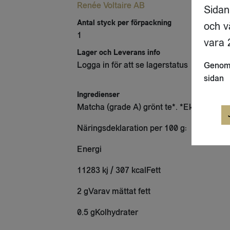
Renée Voltaire AB
Sidan
Antal styck per förpackning
och v
1
vara 2
Lager och Leverans info
Logga in för att se lagerstatus
Genom 
sidan
Ingredienser
Matcha (grade A) grönt te*. *Ekologisk in
Näringsdeklaration per 100 g:
Energi
11283 kj / 307 kcalFett
2 gVarav mättat fett
0.5 gKolhydrater