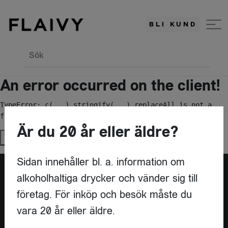
BLI KUND
Sök
An error occurred on the client!
TypeError: c(...).stringify(...).replaceAll is not a 
function
Är du 20 år eller äldre?
Try again
Sidan innehåller bl. a. information om
alkoholhaltiga drycker och vänder sig till
Är du leverantör?
företag. För inköp och besök måste du
vara 20 år eller äldre.