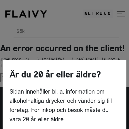
BLI KUND
Sök
An error occurred on the client!
TypeError: c(...).stringify(...).replaceAll is not a 
function
Är du 20 år eller äldre?
Try again
Sidan innehåller bl. a. information om
alkoholhaltiga drycker och vänder sig till
Är du leverantör?
företag. För inköp och besök måste du
vara 20 år eller äldre.