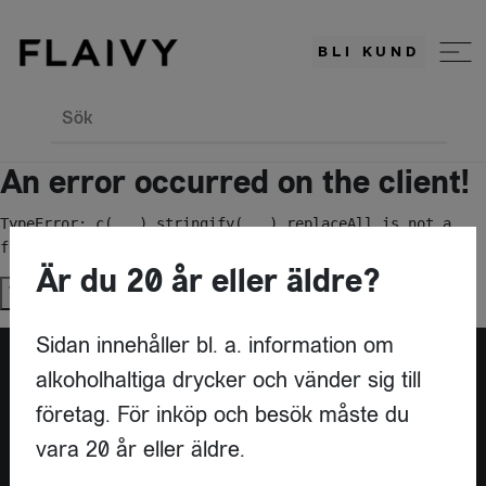
BLI KUND
Sök
An error occurred on the client!
TypeError: c(...).stringify(...).replaceAll is not a 
function
Är du 20 år eller äldre?
Try again
Sidan innehåller bl. a. information om
alkoholhaltiga drycker och vänder sig till
Är du leverantör?
företag. För inköp och besök måste du
vara 20 år eller äldre.