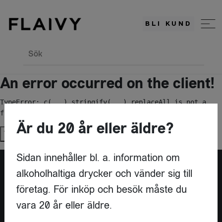
BLI KUND
Sök
An error occurred on the client!
TypeError: c(...).stringify(...).replaceAll is not a 
function
Är du 20 år eller äldre?
Try again
Sidan innehåller bl. a. information om
alkoholhaltiga drycker och vänder sig till
Är du leverantör?
företag. För inköp och besök måste du
vara 20 år eller äldre.