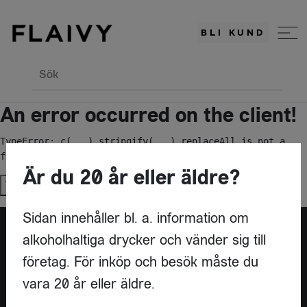
BLI KUND
Sök
An error occurred on the client!
TypeError: c(...).stringify(...).replaceAll is not a 
function
Är du 20 år eller äldre?
Try again
Sidan innehåller bl. a. information om
alkoholhaltiga drycker och vänder sig till
Är du leverantör?
företag. För inköp och besök måste du
vara 20 år eller äldre.