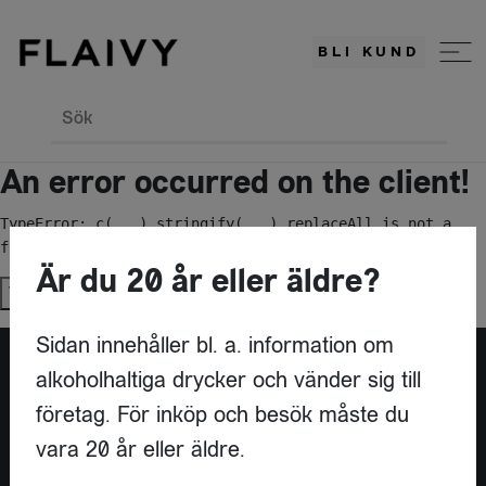
BLI KUND
Sök
An error occurred on the client!
TypeError: c(...).stringify(...).replaceAll is not a 
function
Är du 20 år eller äldre?
Try again
Sidan innehåller bl. a. information om
alkoholhaltiga drycker och vänder sig till
Är du leverantör?
företag. För inköp och besök måste du
vara 20 år eller äldre.