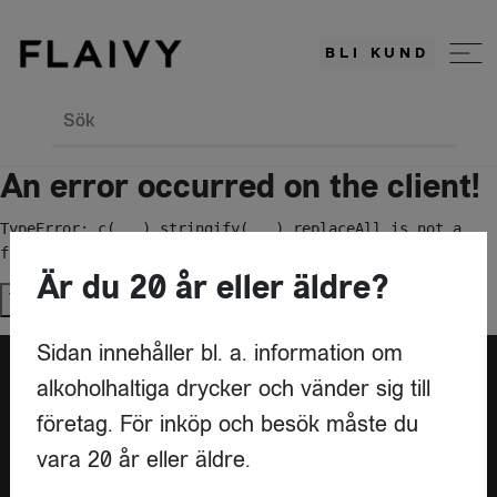
BLI KUND
Sök
An error occurred on the client!
TypeError: c(...).stringify(...).replaceAll is not a 
function
Är du 20 år eller äldre?
Try again
Sidan innehåller bl. a. information om
alkoholhaltiga drycker och vänder sig till
Är du leverantör?
företag. För inköp och besök måste du
vara 20 år eller äldre.