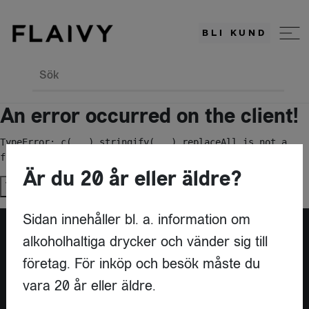
BLI KUND
Sök
An error occurred on the client!
TypeError: c(...).stringify(...).replaceAll is not a 
function
Är du 20 år eller äldre?
Try again
Sidan innehåller bl. a. information om
alkoholhaltiga drycker och vänder sig till
Är du leverantör?
företag. För inköp och besök måste du
vara 20 år eller äldre.