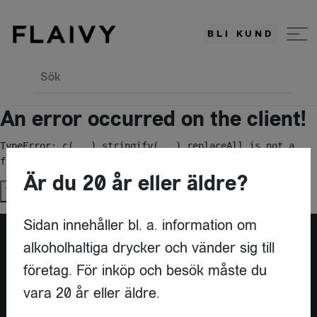
BLI KUND
Sök
An error occurred on the client!
TypeError: c(...).stringify(...).replaceAll is not a 
function
Är du 20 år eller äldre?
Try again
Sidan innehåller bl. a. information om
alkoholhaltiga drycker och vänder sig till
Är du leverantör?
företag. För inköp och besök måste du
vara 20 år eller äldre.