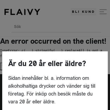
BLI KUND
Sök
An error occurred on the client!
TypeError: c(...).stringify(...).replaceAll is not a 
function
Är du 20 år eller äldre?
Try again
Sidan innehåller bl. a. information om
alkoholhaltiga drycker och vänder sig till
Är du leverantör?
företag. För inköp och besök måste du
vara 20 år eller äldre.