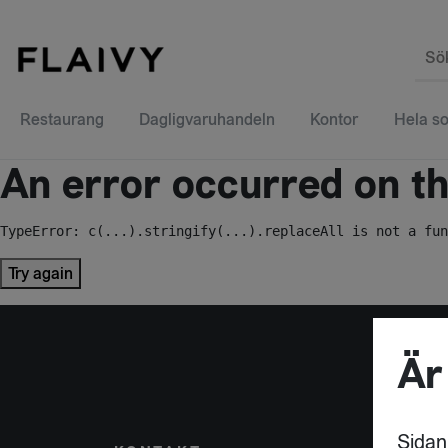
Sö
Restaurang
Dagligvaruhandeln
Kontor
Hela so
An error occurred on the
TypeError: c(...).stringify(...).replaceAll is not a fun
Try again
Är
Sidan