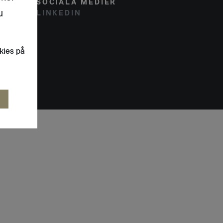
SOCIALA MEDIER
u
LINKEDIN
kies på
R