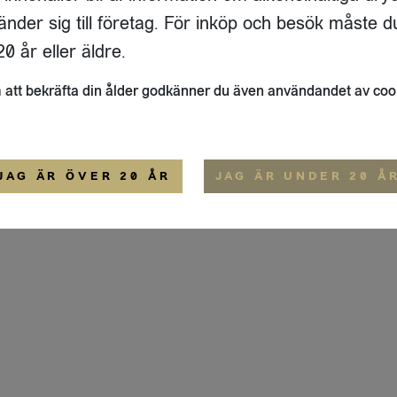
ADRESS
FLAIVY
änder sig till företag. För inköp och besök måste d
RGSGATAN 17 A
OM OSS
22
STOCKHOLM
HEMSIDA
0 år eller äldre.
IGE
att bekräfta din ålder godkänner du även användandet av coo
ALLMÄNNA VILLKOR
IP-CERTIFIERING
EKO-CERTIFIERING
JAG ÄR ÖVER 20 ÅR
JAG ÄR UNDER 20 Å