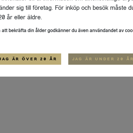
ADRESS
FLAIVY
änder sig till företag. För inköp och besök måste d
RGSGATAN 17 A
OM OSS
22
STOCKHOLM
HEMSIDA
0 år eller äldre.
IGE
att bekräfta din ålder godkänner du även användandet av coo
ALLMÄNNA VILLKOR
IP-CERTIFIERING
EKO-CERTIFIERING
JAG ÄR ÖVER 20 ÅR
JAG ÄR UNDER 20 Å