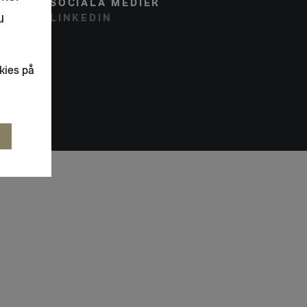
SOCIALA MEDIER
u
LINKEDIN
kies på
R