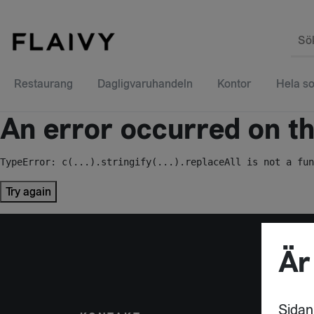
Sö
Restaurang
Dagligvaruhandeln
Kontor
Hela so
An error occurred on the
TypeError: c(...).stringify(...).replaceAll is not a fun
Try again
Är
Sidan