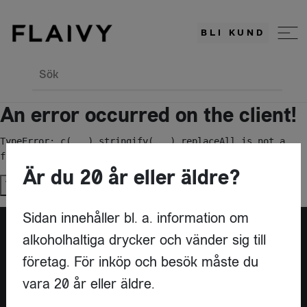
BLI KUND
Sök
An error occurred on the client!
TypeError: c(...).stringify(...).replaceAll is not a 
function
Är du 20 år eller äldre?
Try again
Sidan innehåller bl. a. information om
alkoholhaltiga drycker och vänder sig till
Är du leverantör?
företag. För inköp och besök måste du
vara 20 år eller äldre.