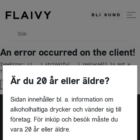
BLI KUND
Sök
An error occurred on the client!
TypeError: c(...).stringify(...).replaceAll is not a 
function
Är du 20 år eller äldre?
Try again
Sidan innehåller bl. a. information om
alkoholhaltiga drycker och vänder sig till
Är du leverantör?
företag. För inköp och besök måste du
vara 20 år eller äldre.