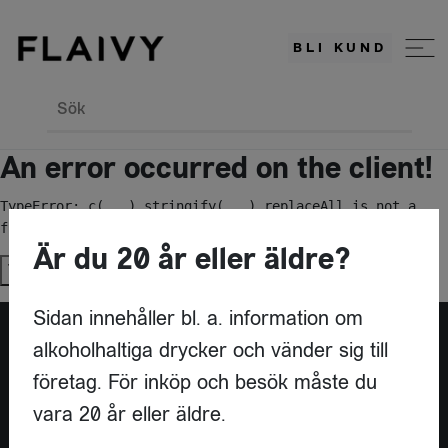
BLI KUND
Sök
An error occurred on the client!
TypeError: c(...).stringify(...).replaceAll is not a 
function
Är du 20 år eller äldre?
Try again
Sidan innehåller bl. a. information om
alkoholhaltiga drycker och vänder sig till
Är du leverantör?
företag. För inköp och besök måste du
vara 20 år eller äldre.