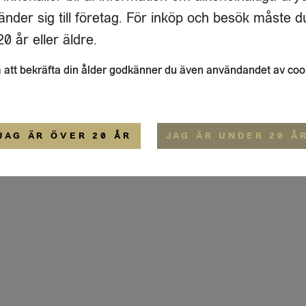
ADRESS
FLAIVY
änder sig till företag. För inköp och besök måste d
RGSGATAN 17 A
OM OSS
22
STOCKHOLM
HEMSIDA
0 år eller äldre.
IGE
att bekräfta din ålder godkänner du även användandet av coo
ALLMÄNNA VILLKOR
IP-CERTIFIERING
EKO-CERTIFIERING
JAG ÄR ÖVER 20 ÅR
JAG ÄR UNDER 20 Å