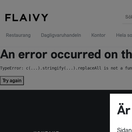
Sö
Restaurang
Dagligvaruhandeln
Kontor
Hela so
An error occurred on the
TypeError: c(...).stringify(...).replaceAll is not a fun
Try again
Är
Sidan