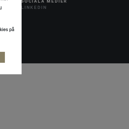
SOCIALA MEDIER
u
LINKEDIN
kies på
R