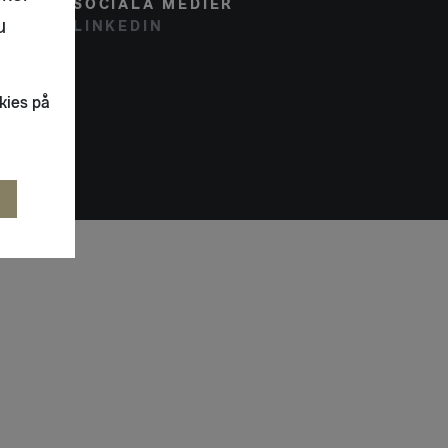
SOCIALA MEDIER
u
LINKEDIN
kies på
R