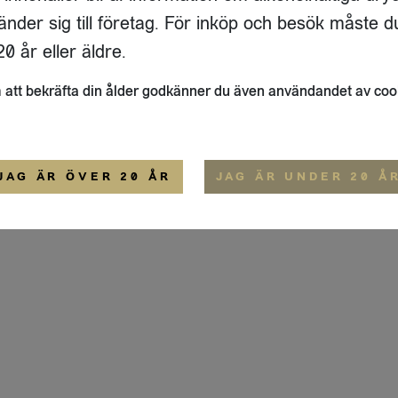
ADRESS
FLAIVY
änder sig till företag. För inköp och besök måste d
RGSGATAN 17 A
OM OSS
22
STOCKHOLM
HEMSIDA
0 år eller äldre.
IGE
att bekräfta din ålder godkänner du även användandet av coo
ALLMÄNNA VILLKOR
IP-CERTIFIERING
EKO-CERTIFIERING
JAG ÄR ÖVER 20 ÅR
JAG ÄR UNDER 20 Å