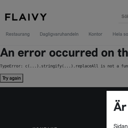
Sö
Restaurang
Dagligvaruhandeln
Kontor
Hela so
An error occurred on the
TypeError: c(...).stringify(...).replaceAll is not a fun
Try again
Är
Sidan