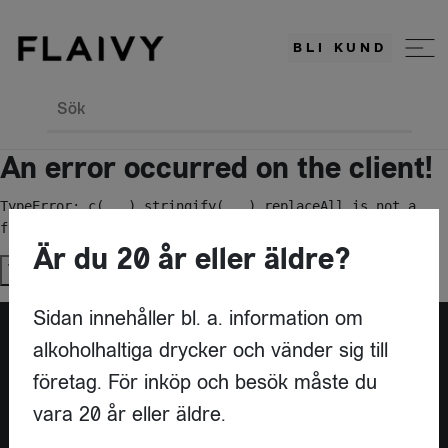
BLI KUND
Sök
An error occurred on the client!
TypeError: c(...).stringify(...).replaceAll is not a 
function
Är du 20 år eller äldre?
Try again
Sidan innehåller bl. a. information om
alkoholhaltiga drycker och vänder sig till
Är du leverantör?
företag. För inköp och besök måste du
vara 20 år eller äldre.