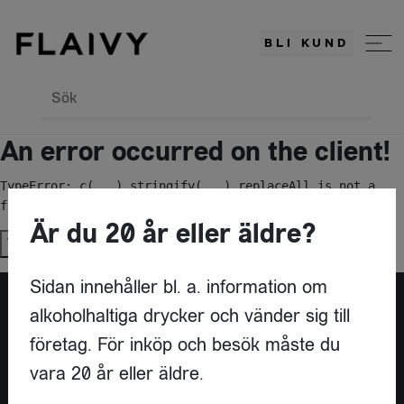
BLI KUND
Sök
An error occurred on the client!
TypeError: c(...).stringify(...).replaceAll is not a 
function
Är du 20 år eller äldre?
Try again
Sidan innehåller bl. a. information om
alkoholhaltiga drycker och vänder sig till
Är du leverantör?
företag. För inköp och besök måste du
vara 20 år eller äldre.