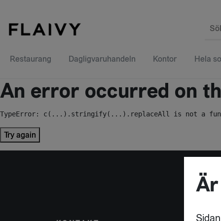
Sö
Restaurang
Dagligvaruhandeln
Kontor
Hela so
An error occurred on the
TypeError: c(...).stringify(...).replaceAll is not a fun
Try again
Är
Sidan