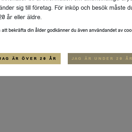
ADRESS
FLAIVY
änder sig till företag. För inköp och besök måste d
RGSGATAN 17 A
OM OSS
22
STOCKHOLM
HEMSIDA
0 år eller äldre.
IGE
att bekräfta din ålder godkänner du även användandet av coo
ALLMÄNNA VILLKOR
IP-CERTIFIERING
EKO-CERTIFIERING
JAG ÄR ÖVER 20 ÅR
JAG ÄR UNDER 20 Å