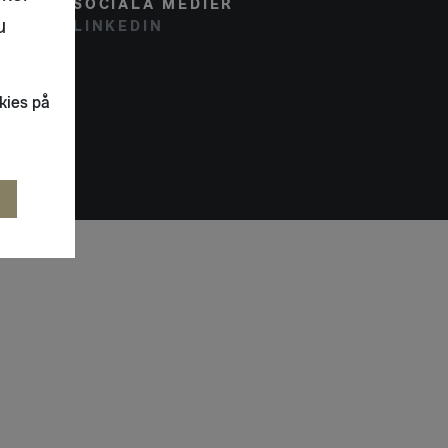
SOCIALA MEDIER
u
LINKEDIN
kies på
R