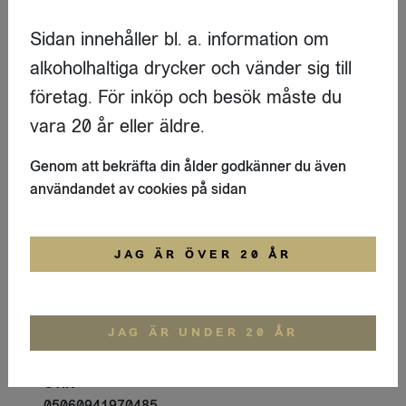
Produktdetaljer
Sidan innehåller bl. a. information om
alkoholhaltiga drycker och vänder sig till
Leverantör
Soda Nation
företag. För inköp och besök måste du
Varumärke
vara 20 år eller äldre.
PERFECT TED
Genom att bekräfta din ålder godkänner du även
Artikelnummer
användandet av cookies på sidan
XK7ZP
Pris
Logga in för att se priset
JAG ÄR ÖVER 20 ÅR
Antal styck per förpackning
6
Förpackning
JAG ÄR UNDER 20 ÅR
Kartong 1.5g
GTIN
05060941970485