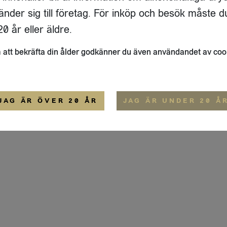
ADRESS
FLAIVY
änder sig till företag. För inköp och besök måste d
RGSGATAN 17 A
OM OSS
22
STOCKHOLM
HEMSIDA
0 år eller äldre.
IGE
att bekräfta din ålder godkänner du även användandet av coo
ALLMÄNNA VILLKOR
IP-CERTIFIERING
EKO-CERTIFIERING
JAG ÄR ÖVER 20 ÅR
JAG ÄR UNDER 20 Å