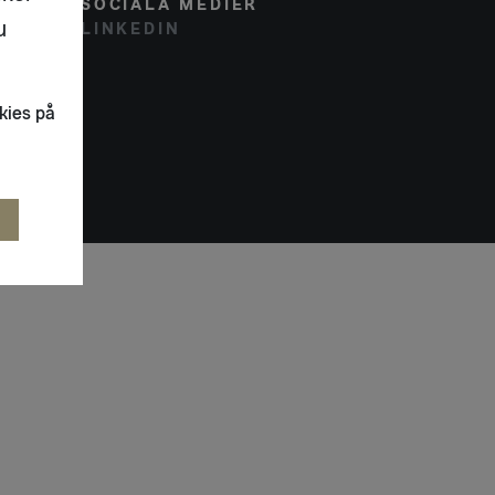
SOCIALA MEDIER
u
LINKEDIN
kies på
R