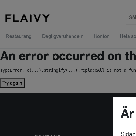
Sö
Restaurang
Dagligvaruhandeln
Kontor
Hela so
An error occurred on the
TypeError: c(...).stringify(...).replaceAll is not a fun
Try again
Är
Sidan