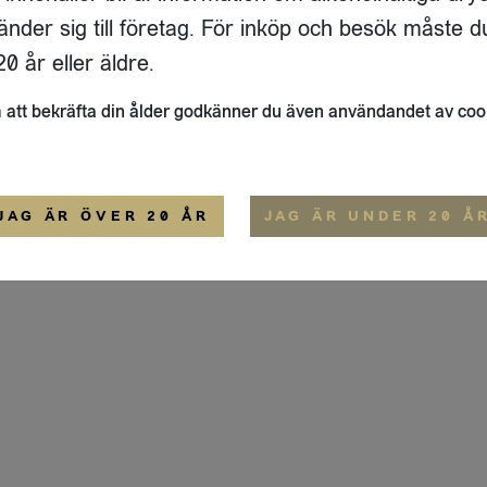
ADRESS
FLAIVY
änder sig till företag. För inköp och besök måste d
RGSGATAN 17 A
OM OSS
22
STOCKHOLM
HEMSIDA
0 år eller äldre.
IGE
att bekräfta din ålder godkänner du även användandet av coo
ALLMÄNNA VILLKOR
IP-CERTIFIERING
EKO-CERTIFIERING
JAG ÄR ÖVER 20 ÅR
JAG ÄR UNDER 20 Å