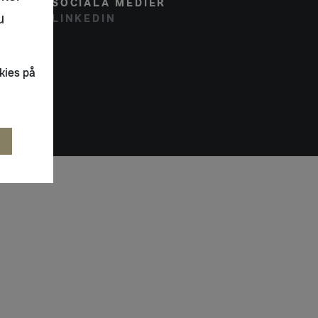
SOCIALA MEDIER
u
LINKEDIN
kies på
R