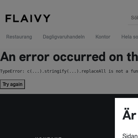
Sö
Restaurang
Dagligvaruhandeln
Kontor
Hela so
An error occurred on the
TypeError: c(...).stringify(...).replaceAll is not a fun
Try again
Är
Sidan