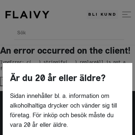
BLI KUND
Sök
An error occurred on the client!
TypeError: c(...).stringify(...).replaceAll is not a 
function
Är du 20 år eller äldre?
Try again
Sidan innehåller bl. a. information om
alkoholhaltiga drycker och vänder sig till
Är du leverantör?
företag. För inköp och besök måste du
vara 20 år eller äldre.