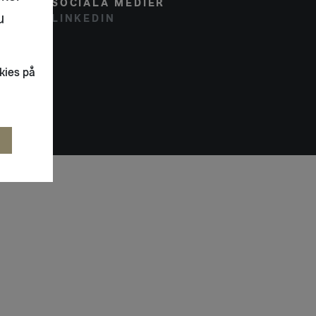
SOCIALA MEDIER
u
LINKEDIN
kies på
R