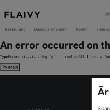
Sö
Restaurang
Dagligvaruhandeln
Kontor
Hela so
An error occurred on the
TypeError: c(...).stringify(...).replaceAll is not a fun
Try again
Är
Sidan