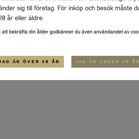
ADRESS
FLAIVY
änder sig till företag. För inköp och besök måste d
RGSGATAN 17 A
OM OSS
22
STOCKHOLM
HEMSIDA
0 år eller äldre.
IGE
att bekräfta din ålder godkänner du även användandet av coo
ALLMÄNNA VILLKOR
IP-CERTIFIERING
EKO-CERTIFIERING
JAG ÄR ÖVER 20 ÅR
JAG ÄR UNDER 20 Å