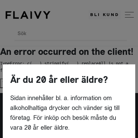
BLI KUND
Sök
An error occurred on the client!
TypeError: c(...).stringify(...).replaceAll is not a 
function
Är du 20 år eller äldre?
Try again
Sidan innehåller bl. a. information om
alkoholhaltiga drycker och vänder sig till
Är du leverantör?
företag. För inköp och besök måste du
vara 20 år eller äldre.