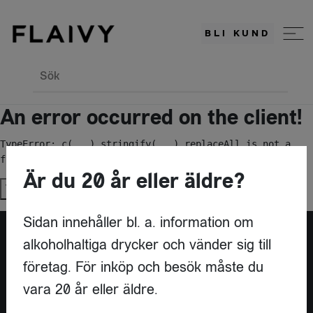
BLI KUND
Sök
An error occurred on the client!
TypeError: c(...).stringify(...).replaceAll is not a 
function
Är du 20 år eller äldre?
Try again
Sidan innehåller bl. a. information om
alkoholhaltiga drycker och vänder sig till
Är du leverantör?
företag. För inköp och besök måste du
vara 20 år eller äldre.