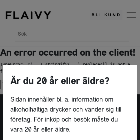
BLI KUND
Sök
An error occurred on the client!
TypeError: c(...).stringify(...).replaceAll is not a 
function
Är du 20 år eller äldre?
Try again
Sidan innehåller bl. a. information om
alkoholhaltiga drycker och vänder sig till
Är du leverantör?
företag. För inköp och besök måste du
vara 20 år eller äldre.