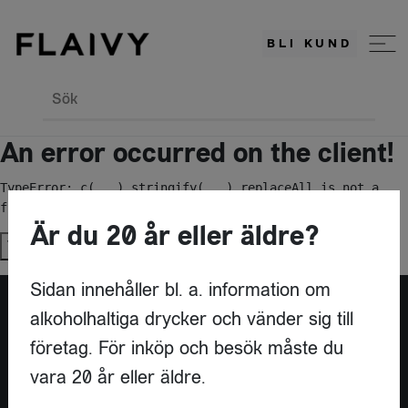
BLI KUND
Sök
An error occurred on the client!
TypeError: c(...).stringify(...).replaceAll is not a 
function
Är du 20 år eller äldre?
Try again
Sidan innehåller bl. a. information om
alkoholhaltiga drycker och vänder sig till
Är du leverantör?
företag. För inköp och besök måste du
vara 20 år eller äldre.