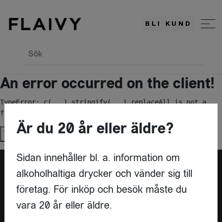
BLI KUND
Sök
An error occurred on the client!
TypeError: c(...).stringify(...).replaceAll is not a 
function
Är du 20 år eller äldre?
Try again
Sidan innehåller bl. a. information om
alkoholhaltiga drycker och vänder sig till
Är du leverantör?
företag. För inköp och besök måste du
vara 20 år eller äldre.