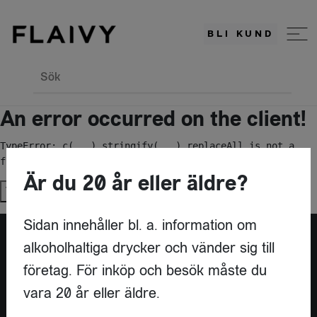
BLI KUND
Sök
An error occurred on the client!
TypeError: c(...).stringify(...).replaceAll is not a 
function
Är du 20 år eller äldre?
Try again
Sidan innehåller bl. a. information om
alkoholhaltiga drycker och vänder sig till
Är du leverantör?
företag. För inköp och besök måste du
vara 20 år eller äldre.