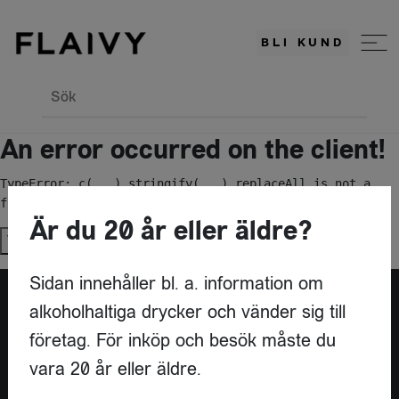
BLI KUND
Sök
An error occurred on the client!
TypeError: c(...).stringify(...).replaceAll is not a 
function
Är du 20 år eller äldre?
Try again
Sidan innehåller bl. a. information om
alkoholhaltiga drycker och vänder sig till
Är du leverantör?
företag. För inköp och besök måste du
vara 20 år eller äldre.