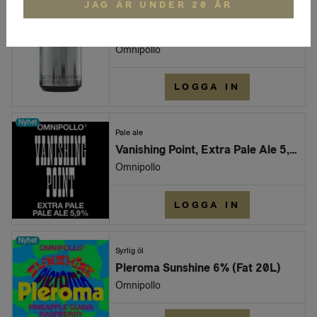
JAG ÄR UNDER 20 ÅR
Nyhet
Pale ale
Vanishing Point, Extra Pale Ale 5,9% (Burk 330ml)
Omnipollo
LOGGA IN
Nyhet
Pale ale
Vanishing Point, Extra Pale Ale 5,9% (Fat 20L)
Omnipollo
LOGGA IN
Nyhet
Syrlig öl
Pleroma Sunshine 6% (Fat 20L)
Omnipollo