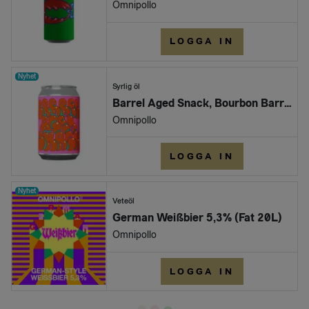
Omnipollo
LOGGA IN
Nyhet
Syrlig öl
Barrel Aged Snack, Bourbon Barrel Aged Banana Blackberry Blueberry Coconut Lime Smoothie® Sour 8,0% (6x33cl can)
Omnipollo
LOGGA IN
Nyhet
Veteöl
German Weißbier 5,3% (Fat 20L)
Omnipollo
LOGGA IN