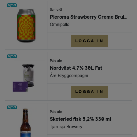
Nyhet
Syrlig öl
Pleroma Strawberry Creme Brulée Sour 6,0% (Burk 330ml)
Omnipollo
LOGGA IN
Nyhet
Pale ale
Nordväst 4.7% 30L Fat
Åre Bryggcompagni
LOGGA IN
Nyhet
Pale ale
Skoterled flsk 5,2% 330 ml
Tjärnsjö Brewery