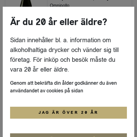
Omnipollo
Är du 20 år eller äldre?
LOGGA IN
Nyhet
Sidan innehåller bl. a. information om
Porter & stout
Omnipollo x 3 Sons, Corey Chocolate Marshmallow Vanilla Imperial Stout 12.7% (Fat 10L)
alkoholhaltiga drycker och vänder sig till
Omnipollo
företag. För inköp och besök måste du
vara 20 år eller äldre.
LOGGA IN
Genom att bekräfta din ålder godkänner du även
Nyhet
användandet av cookies på sidan
Lager
Ut på Tur
JAG ÄR ÖVER 20 ÅR
LOGGA IN