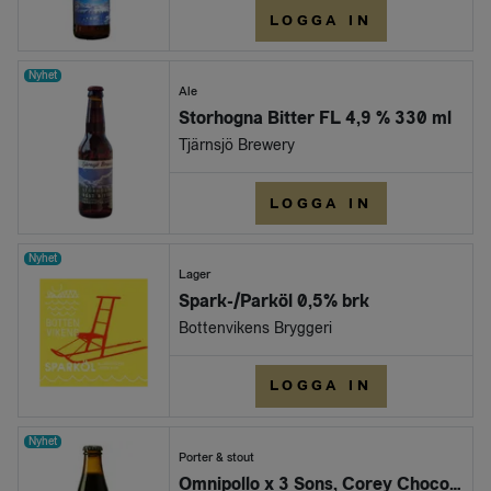
LOGGA IN
Nyhet
Ale
Storhogna Bitter FL 4,9 % 330 ml
Tjärnsjö Brewery
LOGGA IN
Nyhet
Lager
Spark-/Parköl 0,5% brk
Bottenvikens Bryggeri
LOGGA IN
Nyhet
Porter & stout
Omnipollo x 3 Sons, Corey Chocolate Marshmallow Vanilla Imperial Stout 12.7% (Flaska 330ml)