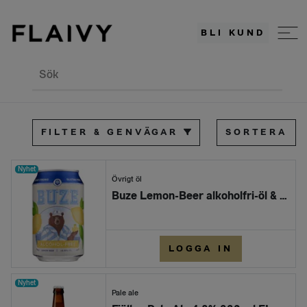
BLI KUND
Sök
FILTER & GENVÄGAR
SORTERA
Nyhet
Övrigt öl
Buze Lemon-Beer alkoholfri-öl & glutenfri 33 CL
LOGGA IN
Nyhet
Pale ale