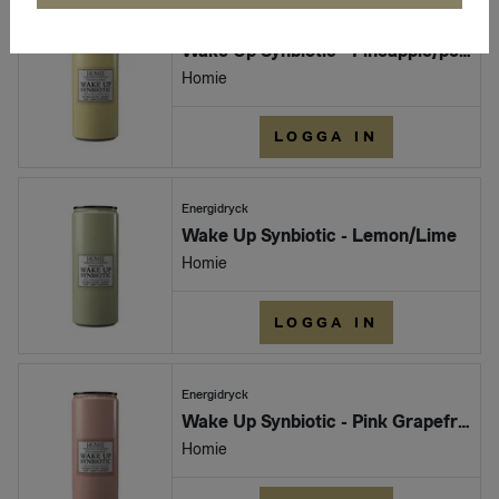
Energidryck
Wake Up Synbiotic - Pineapple/pear
Homie
LOGGA IN
Energidryck
Wake Up Synbiotic - Lemon/Lime
Homie
LOGGA IN
Energidryck
Wake Up Synbiotic - Pink Grapefruit
Homie