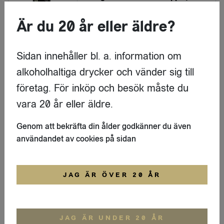
Enough
Är du 20 år eller äldre?
LOGGA IN
Sidan innehåller bl. a. information om
Energidryck
alkoholhaltiga drycker och vänder sig till
Enough Proteinvatten clementin
företag. För inköp och besök måste du
Enough
vara 20 år eller äldre.
LOGGA IN
Genom att bekräfta din ålder godkänner du även
användandet av cookies på sidan
Energidryck
Enough Proteinvatten skogsbär
JAG ÄR ÖVER 20 ÅR
Enough
LOGGA IN
JAG ÄR UNDER 20 ÅR