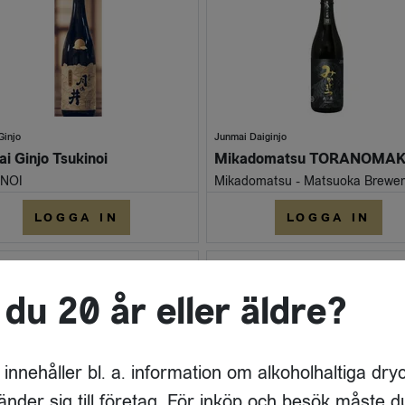
Ginjo
Junmai Daiginjo
i Ginjo Tsukinoi
NOI
LOGGA IN
LOGGA IN
 du 20 år eller äldre?
 innehåller bl. a. information om alkoholhaltiga dry
änder sig till företag. För inköp och besök måste d