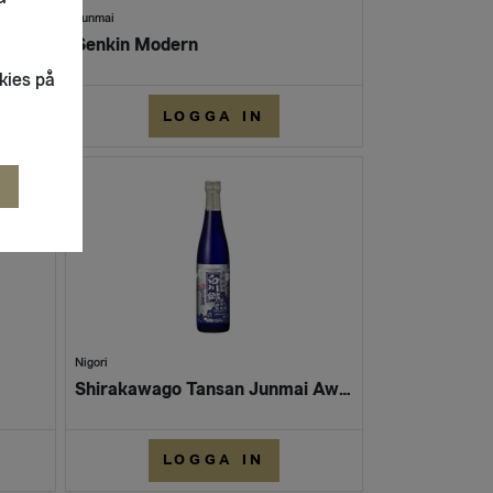
Junmai
Sekaitaka - Tokyo Zakari (Flaska 720 ml)
Senkin Modern
kies på
LOGGA IN
R
Nigori
Shirakawago Tansan Junmai Awanigori
LOGGA IN