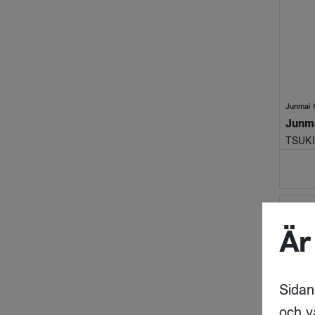
Junmai 
Junma
TSUKI
Är
Sidan
och v