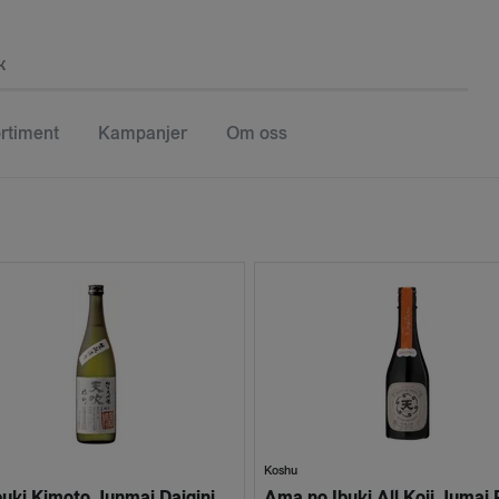
k
rtiment
Kampanjer
Om oss
Koshu
Amabuki Kimoto Junmai Daiginjo Omachi