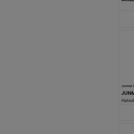
Junmai 
JUNM
Hatsu