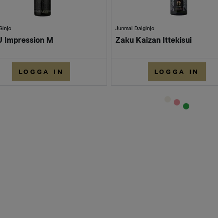
Ginjo
Junmai Daiginjo
 Impression M
Zaku Kaizan Ittekisui
LOGGA IN
LOGGA IN