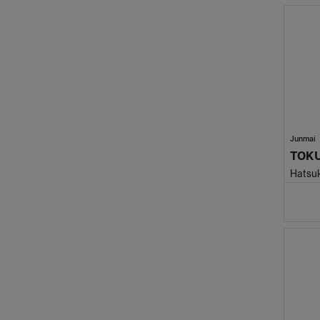
Junmai
TOK
Hatsu