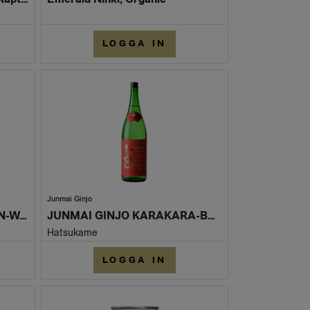
LOGGA IN
Junmai Ginjo
JUNMAI DAIGINJO TANKAN-WATARIBUNE 1800
JUNMAI GINJO KARAKARA-BEPPIN
Hatsukame
LOGGA IN