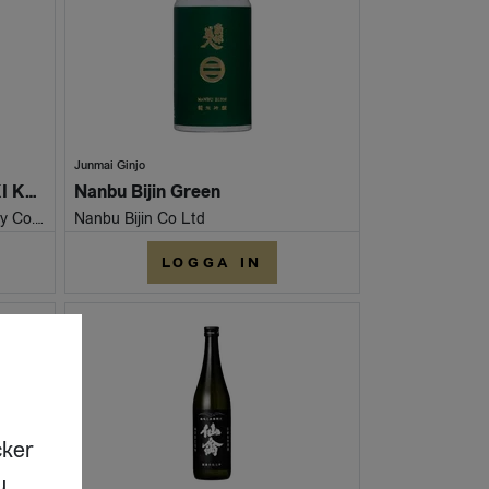
Junmai Ginjo
Mikadomatsu TORANOMAKI KURO
Nanbu Bijin Green
Mikadomatsu - Matsuoka Brewery Co., Ltd.
Nanbu Bijin Co Ltd
LOGGA IN
cker
u