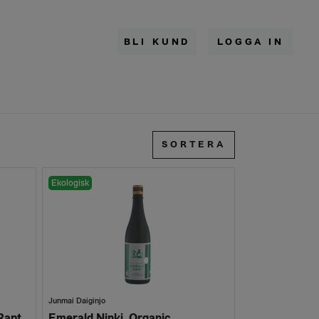
BLI KUND
LOGGA IN
SORTERA
Ekologisk
Junmai Daiginjo
Ama no Ibuki All Koji Jumai Rapture 2007
Emerald Ninki, Organic