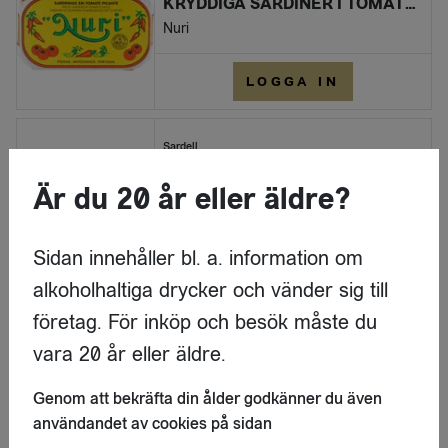
KRYDDIGA SARDINER I TOMATSÅS
Nuri
LOGGA IN
Sardell
SARDINER I OLIVOLJA
Är du 20 år eller äldre?
Nuri
LOGGA IN
Sidan innehåller bl. a. information om
alkoholhaltiga drycker och vänder sig till
Sardell
företag. För inköp och besök måste du
SARDINER I OLIVOLJA OCH CITRON
vara 20 år eller äldre.
Nuri
Genom att bekräfta din ålder godkänner du även
LOGGA IN
användandet av cookies på sidan