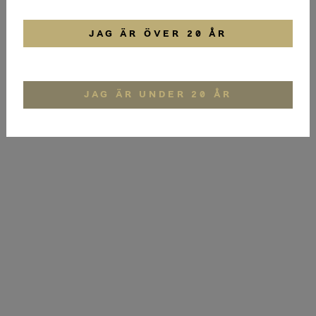
Sardell
JAG ÄR ÖVER 20 ÅR
SARDINER I TOMATSÅS
Nuri
LOGGA IN
JAG ÄR UNDER 20 ÅR