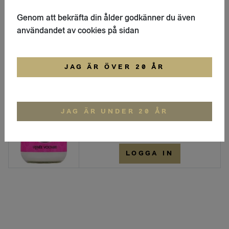
Ekologisk
Genom att bekräfta din ålder godkänner du även
Kokosolja
Virgin Kokosolja - Kallpressad
användandet av cookies på sidan
Renée Voltaire
JAG ÄR ÖVER 20 ÅR
LOGGA IN
Ekologisk
Kokosolja
JAG ÄR UNDER 20 ÅR
Virgin Kokosolja - Kallpressad
Renée Voltaire
LOGGA IN