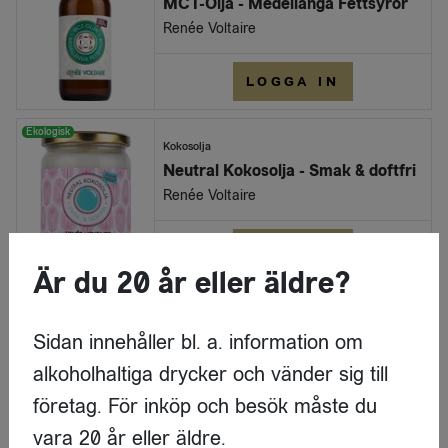
MCT-Olja - Medellånga Fettsyror
Renée Voltaire
LOGGA IN
Ekologisk
Kokosolja
Neutral Kokosolja - Smak & doftfri
Renée Voltaire
LOGGA IN
Är du 20 år eller äldre?
Ekologisk
Kokosolja
Neutral Kokosolja - Smak & doftfri
Sidan innehåller bl. a. information om
Renée Voltaire
alkoholhaltiga drycker och vänder sig till
företag. För inköp och besök måste du
LOGGA IN
vara 20 år eller äldre.