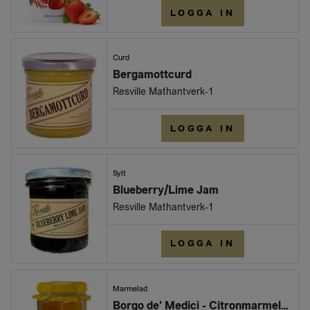
LOGGA IN
Curd
Bergamottcurd
Resville Mathantverk-1
LOGGA IN
Sylt
Blueberry/Lime Jam
Resville Mathantverk-1
LOGGA IN
Marmelad
Borgo de' Medici - Citronmarmelad