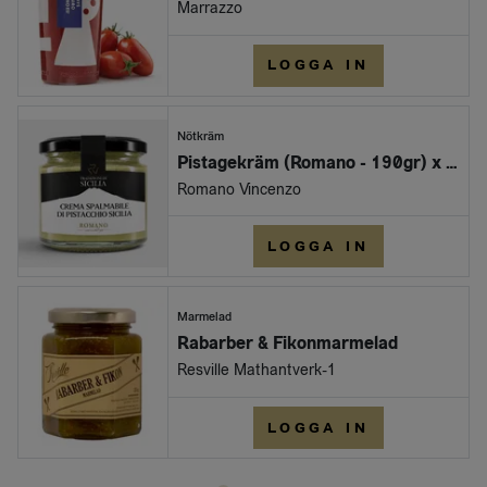
Marrazzo
LOGGA IN
Nötkräm
Pistagekräm (Romano - 190gr) x 12st/krt
Romano Vincenzo
LOGGA IN
Marmelad
Rabarber & Fikonmarmelad
Resville Mathantverk-1
LOGGA IN