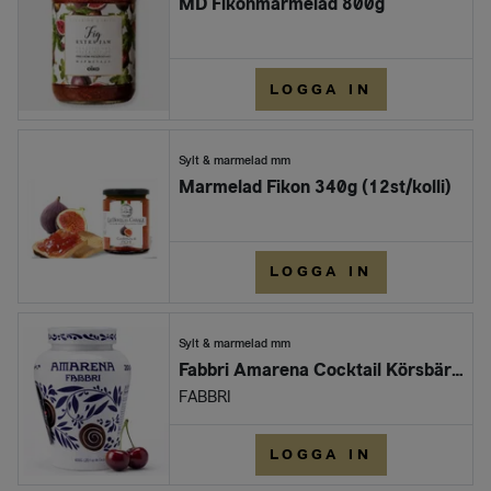
MD Fikonmarmelad 800g
LOGGA IN
Sylt & marmelad mm
Marmelad Fikon 340g (12st/kolli)
LOGGA IN
Sylt & marmelad mm
Fabbri Amarena Cocktail Körsbär (600gr) - (6 per box)
FABBRI
LOGGA IN