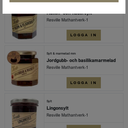
Sylt
Hallon- och flädersylt
Resville Mathantverk-1
LOGGA IN
Sylt & marmelad mm
Jordgubb- och basilikamarmelad
Resville Mathantverk-1
LOGGA IN
Sylt
Lingonsylt
Resville Mathantverk-1