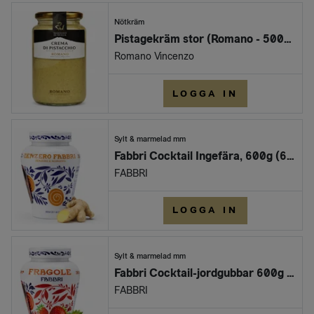
Nötkräm
Pistagekräm stor (Romano - 500gr) x 6st/krt
Romano Vincenzo
LOGGA IN
Sylt & marmelad mm
Fabbri Cocktail Ingefära, 600g (6st/krt)
FABBRI
LOGGA IN
Sylt & marmelad mm
Fabbri Cocktail-jordgubbar 600g /6per krt
FABBRI