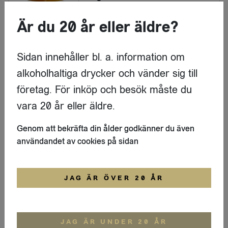
Borgo de' Medici
Är du 20 år eller äldre?
LOGGA IN
Sidan innehåller bl. a. information om
Marmelad
alkoholhaltiga drycker och vänder sig till
Borgo de' Medici - Fikonmarmelad
företag. För inköp och besök måste du
Borgo de' Medici
vara 20 år eller äldre.
LOGGA IN
Genom att bekräfta din ålder godkänner du även
användandet av cookies på sidan
Marmelad
Borgo de' Medici - Hallonmarmelad
JAG ÄR ÖVER 20 ÅR
Borgo de' Medici
LOGGA IN
JAG ÄR UNDER 20 ÅR